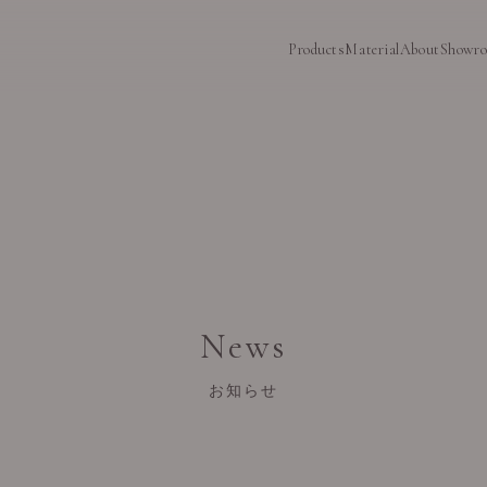
Products
Material
About
Showr
News
お知らせ