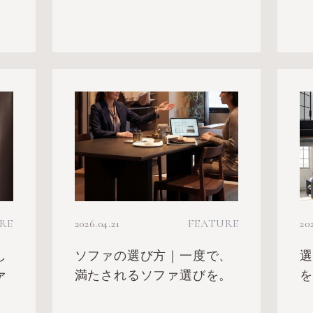
RE
2026.04.21
FEATURE
20
し
ソファの選び方｜一度で、
ァ
満たされるソファ選びを。