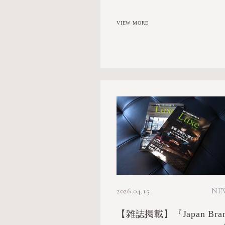
VIEW MORE
2026.04.15
NE
【雑誌掲載】『Japan Bra