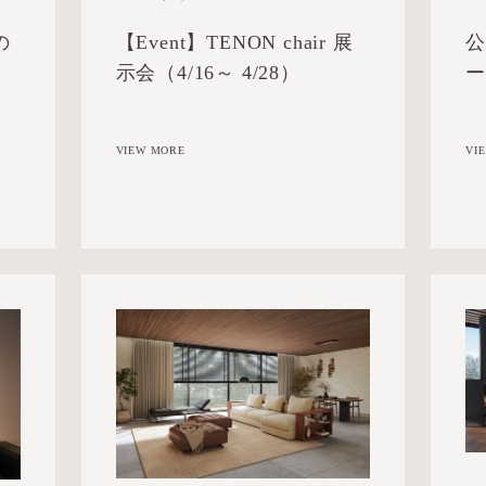
【Event】TENON chair 展
の
公
示会（4/16～ 4/28）
VIEW MORE
VI