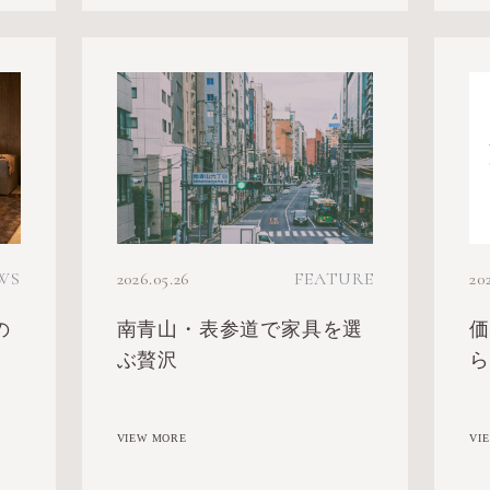
WS
2026.05.26
FEATURE
20
の
南青山・表参道で家具を選
ぶ贅沢
VIEW MORE
VI